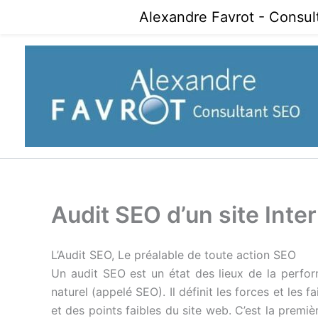
Aller
Alexandre Favrot - Consul
au
contenu
Audit SEO d’un site Inte
L’Audit SEO, Le préalable de toute action SEO
Un audit SEO est un état des lieux de la perfo
naturel (appelé SEO). Il définit les forces et les
et des points faibles du site web. C’est la premi