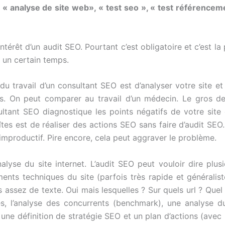
 « analyse de site web», « test seo », « test référencem
térêt d’un audit SEO. Pourtant c’est obligatoire et c’est la 
c un certain temps.
u travail d’un consultant SEO est d’analyser votre site et
ès. On peut comparer au travail d’un médecin. Le gros d
ultant SEO diagnostique les points négatifs de votre site 
tes est de réaliser des actions SEO sans faire d’audit SEO.
 improductif. Pire encore, cela peut aggraver le problème.
nalyse du site internet. L’audit SEO peut vouloir dire plus
ents techniques du site (parfois très rapide et généralis
as assez de texte. Oui mais lesquelles ? Sur quels url ? Quel
lés, l’analyse des concurrents (benchmark), une analyse 
 une définition de stratégie SEO et un plan d’actions (avec 