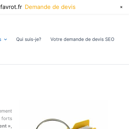
+
avrot.fr
Demande de devis
s
Qui suis-je?
Votre demande de devis SEO
cement
 forts
ent »,