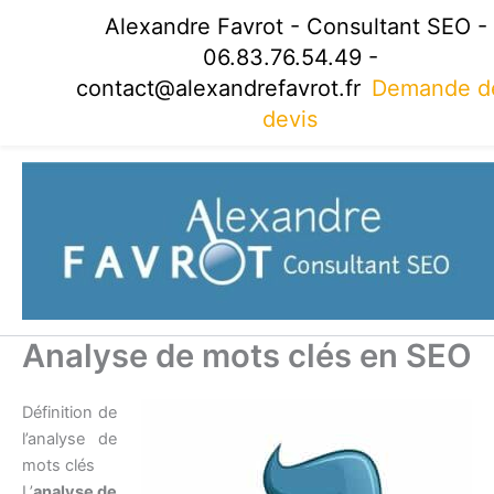
Aller
Alexandre Favrot - Consultant SEO -
au
06.83.76.54.49 -
contenu
contact@alexandrefavrot.fr
Demande d
devis
Analyse de mots clés en SEO
Définition de
l’analyse de
mots clés
L’
analyse de